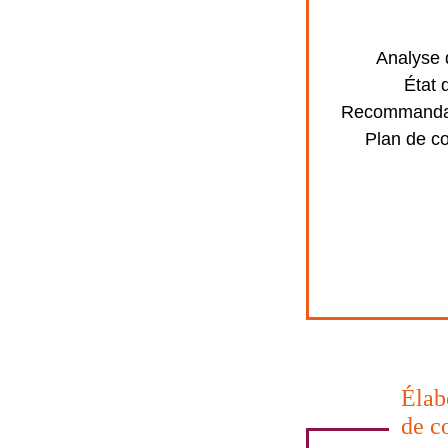
Analyse d
État 
Recommandat
Plan de c
Élab
de c