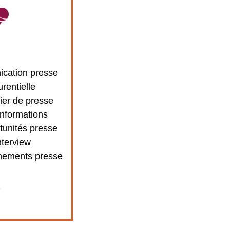
cation presse
urentielle
ier de presse
informations
tunités presse
nterview
nements presse
+