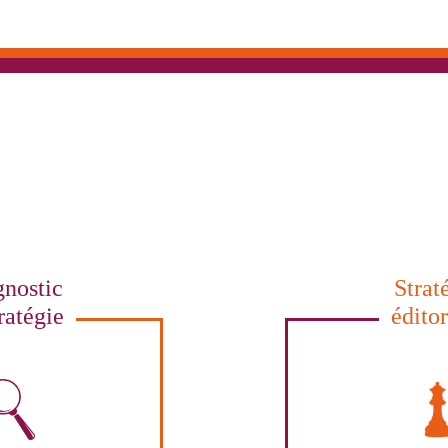
nostic
Strat
ratégie
édito