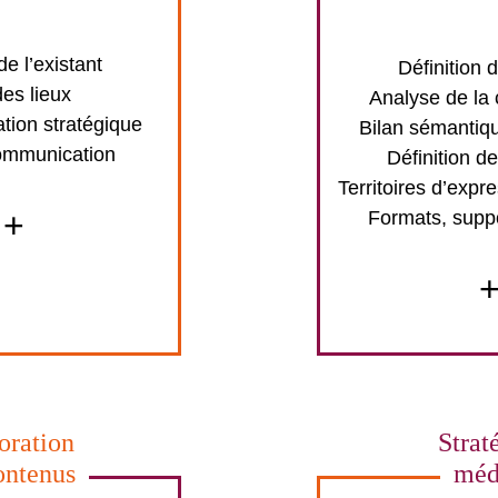
e l’existant
Définition 
des lieux
Analyse de la
ion stratégique
Bilan sémantiqu
ommunication
Définition de
Territoires d’expre
+
Formats, supp
oration
Strat
ontenus
méd