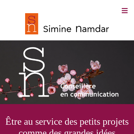
≡
Simine Namdar ∙ Conseillère en
Être au service des petits projets
communication
comme des grandes idées