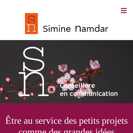
≡
Simine Namdar ∙ Conseillère en
Être au service des petits projets
communication
comme des grandes idées