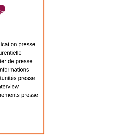
cation presse
urentielle
ier de presse
informations
tunités presse
nterview
nements presse
+