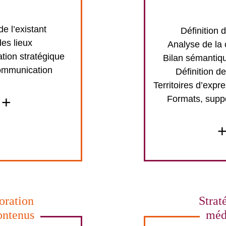
e l’existant
Définition 
des lieux
Analyse de la
ion stratégique
Bilan sémantiqu
ommunication
Définition de
Territoires d’expre
+
Formats, supp
oration
Strat
ontenus
méd