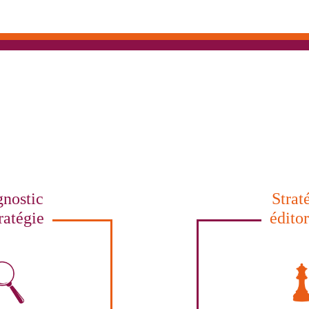
nostic
Strat
ratégie
édito