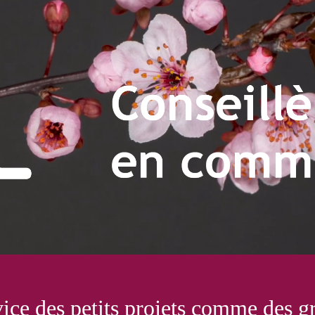
eillère en communica
vice des petits projets comme des g