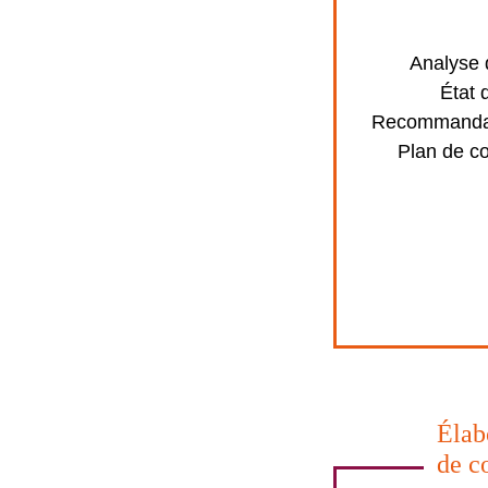
Analyse d
État 
Recommandat
Plan de c
Élab
de c