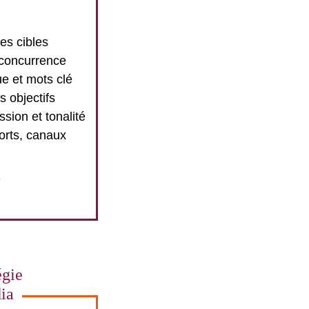
des cibles
 concurrence
e et mots clé
s objectifs
ssion et tonalité
orts, canaux
+
égie
ia