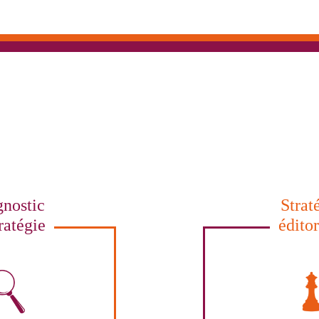
nostic
Strat
ratégie
édito