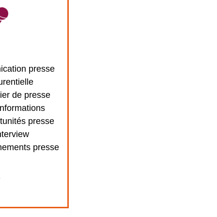
cation presse
urentielle
ier de presse
informations
tunités presse
nterview
nements presse
+