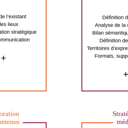
e l’existant
Définition 
des lieux
Analyse de la
ion stratégique
Bilan sémantiqu
ommunication
Définition de
Territoires d’expre
+
Formats, supp
oration
Strat
ontenus
méd