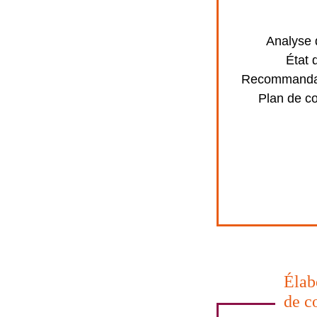
Analyse d
État 
Recommandat
Plan de c
Élab
de c