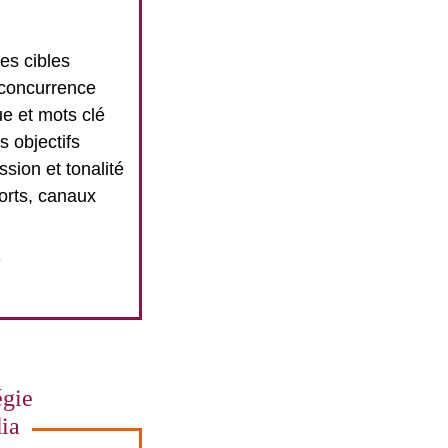
des cibles
 concurrence
e et mots clé
s objectifs
ssion et tonalité
orts, canaux
+
égie
ia