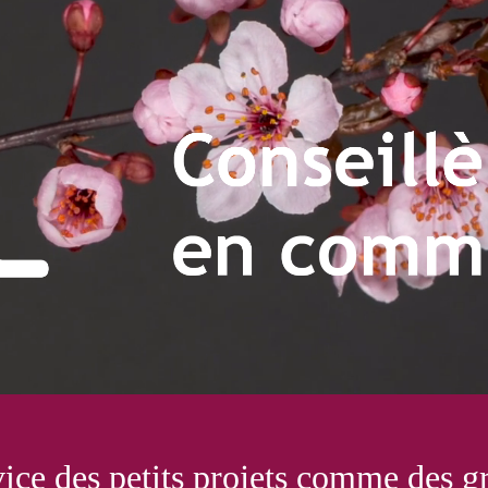
eillère en communica
vice des petits projets comme des g