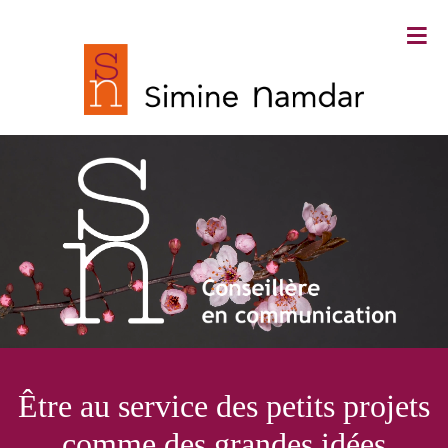
≡
Simine Namdar ∙ Conseillère en
Être au service des petits projets
communication
comme des grandes idées