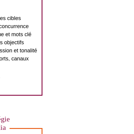
des cibles
 concurrence
e et mots clé
s objectifs
ssion et tonalité
orts, canaux
+
égie
ia