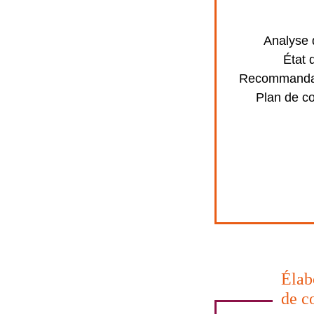
Analyse d
État 
Recommandat
Plan de c
Élab
de c