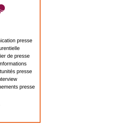
cation presse
urentielle
ier de presse
informations
tunités presse
nterview
nements presse
+