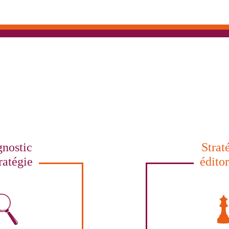
nostic
Strat
ratégie
édito