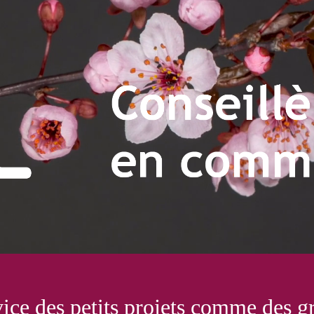
eillère en communica
vice des petits projets comme des g