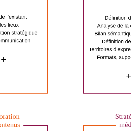
e l’existant
Définition 
des lieux
Analyse de la
ion stratégique
Bilan sémantiqu
ommunication
Définition de
Territoires d’expre
+
Formats, supp
oration
Strat
ontenus
méd