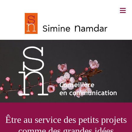
≡
Simine Namdar ∙ Conseillère en
Être au service des petits projets
communication
comme des grandes idées