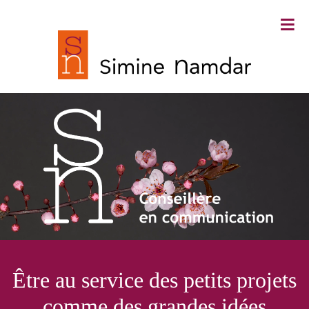
≡
Simine Namdar ∙ Conseillère en
Être au service des petits projets
communication
comme des grandes idées