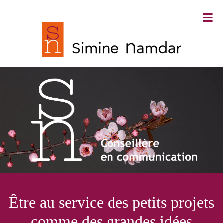
≡
Simine Namdar ∙ Conseillère en
Être au service des petits projets
communication
comme des grandes idées