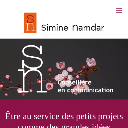
≡
Simine Namdar ∙ Conseillère en
Être au service des petits projets
communication
comme des grandes idées