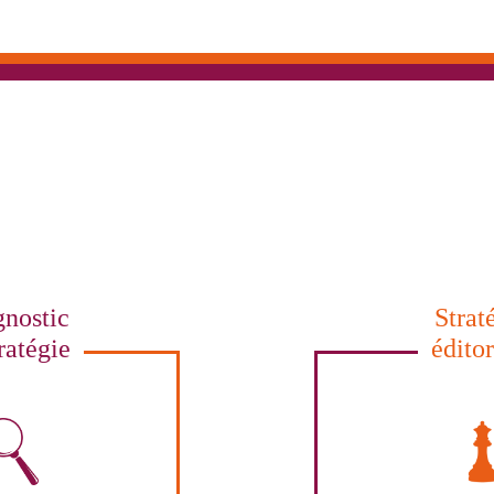
nostic
Strat
ratégie
édito