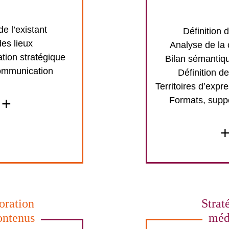
e l’existant
Définition 
des lieux
Analyse de la
ion stratégique
Bilan sémantiqu
ommunication
Définition de
Territoires d’expre
+
Formats, supp
oration
Strat
ontenus
méd