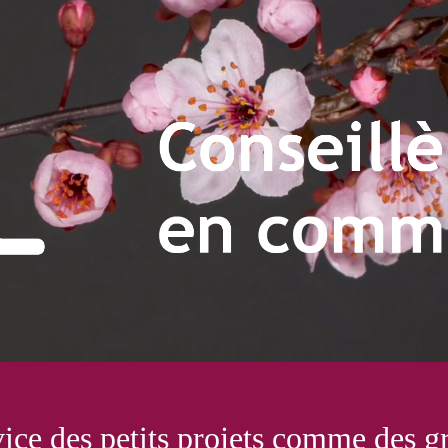
eillère en communica
vice des petits projets comme des g