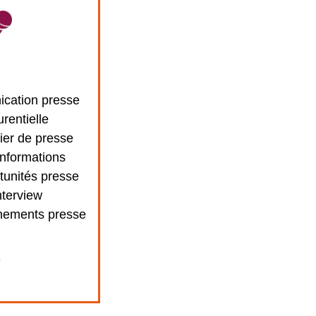
cation presse
urentielle
ier de presse
informations
tunités presse
nterview
nements presse
+