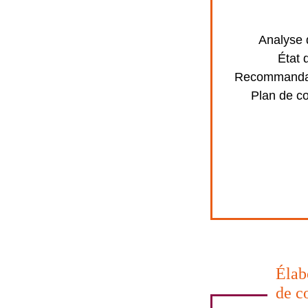
Analyse d
État 
Recommandat
Plan de c
Élab
de c