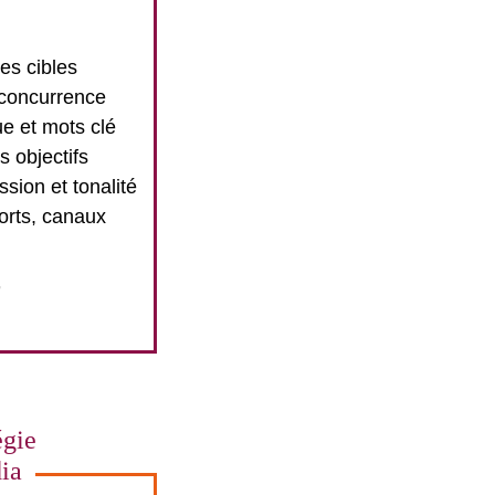
des cibles
 concurrence
e et mots clé
s objectifs
ssion et tonalité
orts, canaux
+
égie
ia