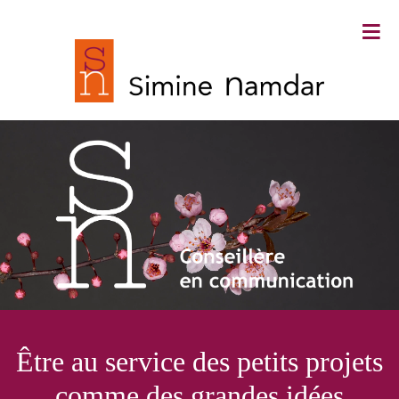
≡
Simine Namdar ∙ Conseillère en
Être au service des petits projets
communication
comme des grandes idées