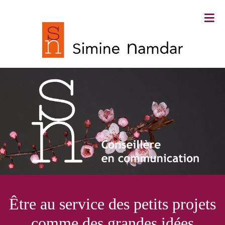
≡
Simine Namdar ∙ Conseillère en
Être au service des petits projets
communication
comme des grandes idées