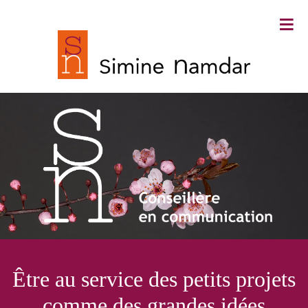
≡
Simine Namdar ∙ Conseillère en
Être au service des petits projets
communication
comme des grandes idées