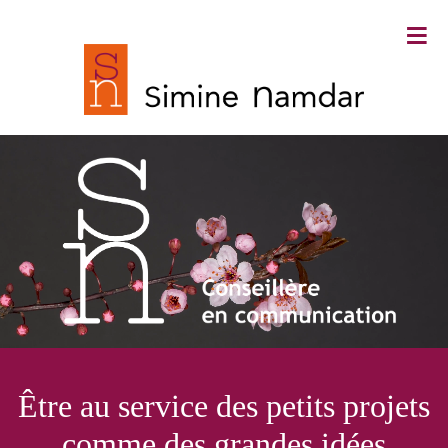
≡
Simine Namdar ∙ Conseillère en
Être au service des petits projets
communication
comme des grandes idées