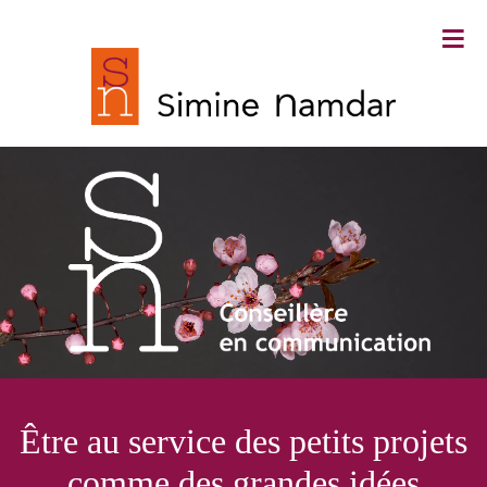
≡
Simine Namdar ∙ Conseillère en
Être au service des petits projets
communication
comme des grandes idées