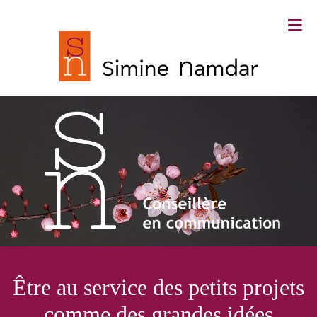
≡
Simine Namdar ∙ Conseillère en
Être au service des petits projets
communication
comme des grandes idées